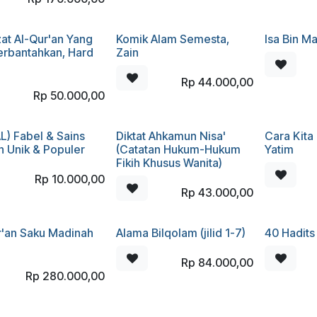
zat Al-Qur'an Yang
Komik Alam Semesta,
Isa Bin M
erbantahkan, Hard
Zain
Rp
44.000,00
Rp
50.000,00
L) Fabel & Sains
Diktat Ahkamun Nisa'
Cara Kita
 Unik & Populer
(Catatan Hukum-Hukum
Yatim
Fikih Khusus Wanita)
Rp
10.000,00
Rp
43.000,00
r'an Saku Madinah
Alama Bilqolam (jilid 1-7)
40 Hadits
Rp
84.000,00
Rp
280.000,00