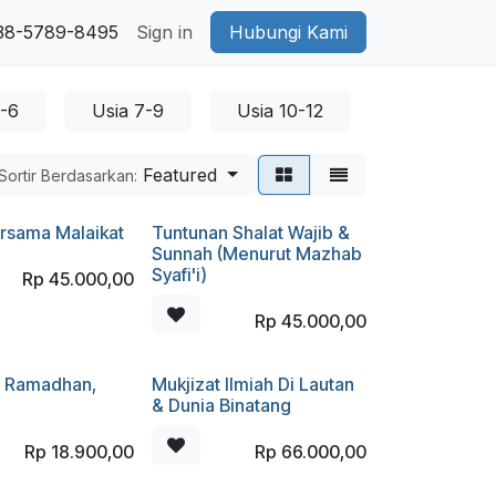
38-5789-8495
Sign in
Hubungi Kami
4-6
Usia 7-9
Usia 10-12
Usia Remaj
Featured
Sortir Berdasarkan:
rsama Malaikat
Tuntunan Shalat Wajib &
Sunnah (Menurut Mazhab
Syafi'i)
Rp
45.000,00
Rp
45.000,00
 Ramadhan,
Mukjizat Ilmiah Di Lautan
& Dunia Binatang
Rp
18.900,00
Rp
66.000,00