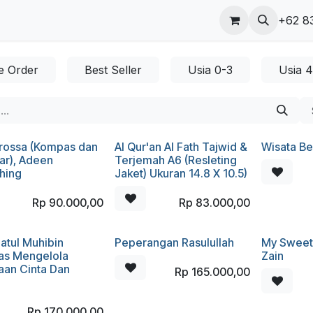
ungi kami
Blog
+62 8
e Order
Best Seller
Usia 0-3
Usia 
rossa (Kompas dan
Al Qur'an Al Fath Tajwid &
Wisata Be
ar), Adeen
Terjemah A6 (Resleting
shing
Jaket) Ukuran 14.8 X 10.5)
Rp
90.000,00
Rp
83.000,00
atul Muhibin
Peperangan Rasulullah
My Sweet
as Mengelola
Zain
aan Cinta Dan
Rp
165.000,00
)
Rp
170.000,00