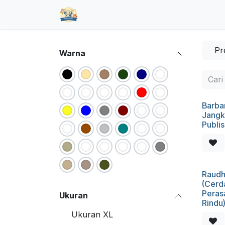
Skip ke Konten
Beranda
Toko
Pre Order
Hub
Pr
Warna
Barba
Jangk
Publi
Raudh
(Cerd
Peras
Ukuran
Rindu
Ukuran XL