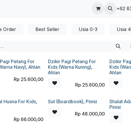
ungi kami
Blog
+62 8
e Order
Best Seller
Usia 0-3
Usia 
 Pagi Petang For
Dzikir Pagi Petang For
Dzikir Pa
Warna Navy), Ahlan
Kids (Warna Kuning),
Kids (War
Ahlan
Ahlan
Rp
25.600,00
Rp
25.600,00
l Husna For Kids,
Sut (Boardbook), Pinisi
Shalat Ad
Pinisi
Rp
48.000,00
Rp
66.000,00