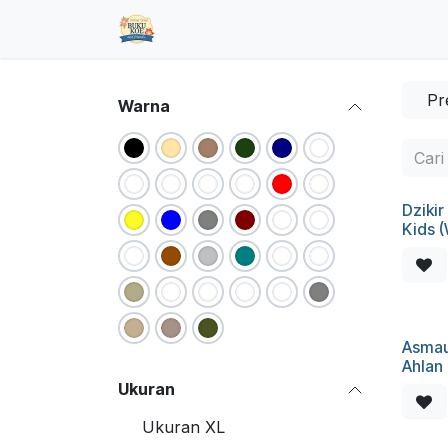
Skip ke Konten
Beranda
Toko
Pre Order
Hub
Pr
Warna
Dzikir
Kids (
Asmau
Ahlan
Ukuran
Ukuran XL