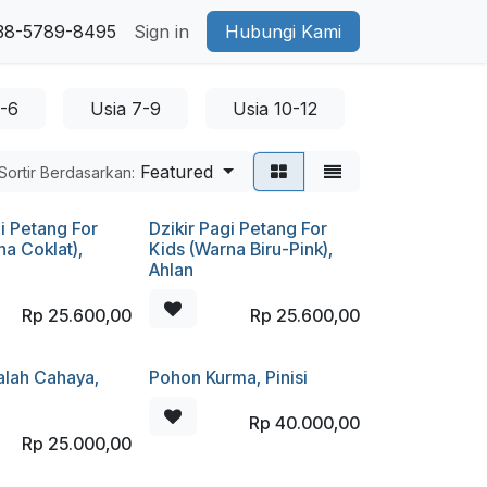
38-5789-8495
Sign in
Hubungi Kami
4-6
Usia 7-9
Usia 10-12
Usia Remaj
Featured
Sortir Berdasarkan:
gi Petang For
Dzikir Pagi Petang For
na Coklat),
Kids (Warna Biru-Pink),
Ahlan
Rp
25.600,00
Rp
25.600,00
alah Cahaya,
Pohon Kurma, Pinisi
Rp
40.000,00
Rp
25.000,00