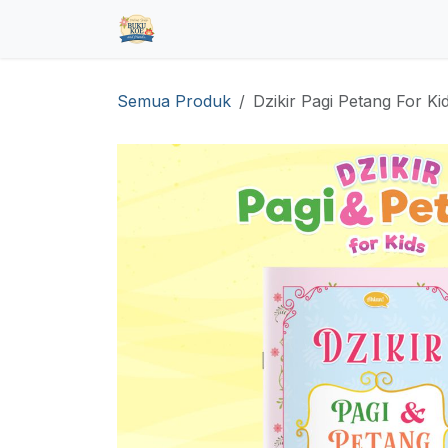
Skip ke Konten
Beranda
Toko
Pre Order
Hub
Semua Produk
Dzikir Pagi Petang For Ki