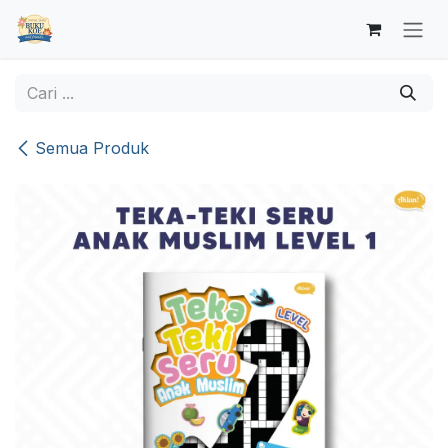
Skip ke Konten
Semua Produk