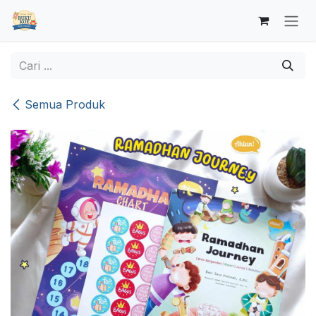
Skip ke Konten
Semua Produk