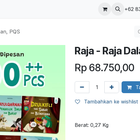
ungi kami
Blog
+62 8
'an, PQS
Raja - Raja Da
Rp
68.750,00
Ta
Tambahkan ke wishlist
Berat:
0,27
Kg