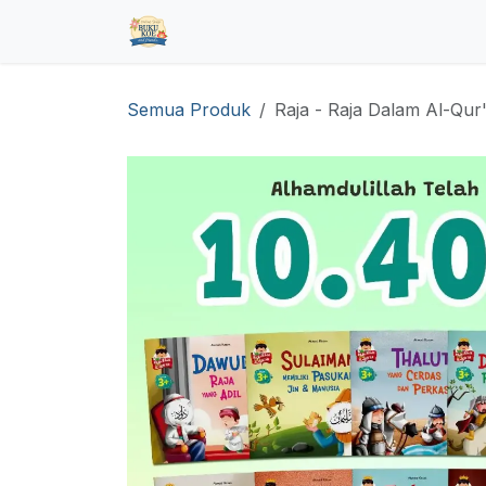
Skip ke Konten
Beranda
Toko
Pre Order
Hub
Semua Produk
Raja - Raja Dalam Al-Qur