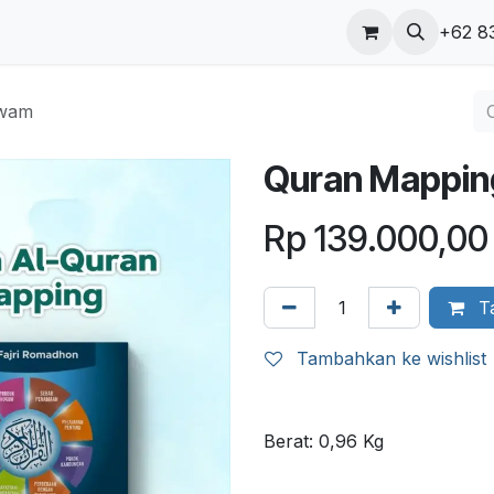
ungi kami
Blog
+62 8
qwam
Quran Mappi
Rp
139.000,00
Ta
Tambahkan ke wishlist
Berat:
0,96
Kg