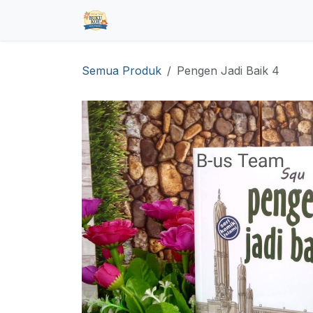
Skip ke Konten
Beranda
Toko
Pre Order
Hub
Semua Produk
Pengen Jadi Baik 4