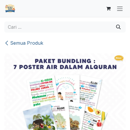
Skip ke Konten
Semua Produk