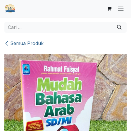
Skip ke Konten
Semua Produk