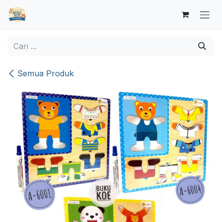
Skip ke Konten
Semua Produk