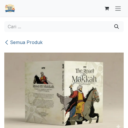
Skip ke Konten
Semua Produk