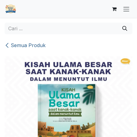
Skip ke Konten
Semua Produk