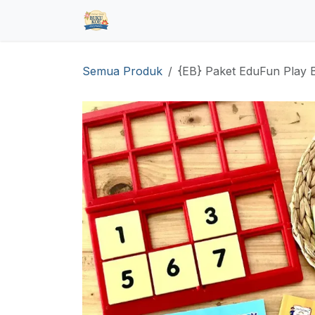
Skip ke Konten
Beranda
Toko
Pre Order
Hub
Semua Produk
{EB} Paket EduFun Play 