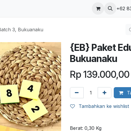
ungi kami
Blog
+62 8
Batch 3, Bukuanaku
{EB} Paket Ed
Bukuanaku
Rp
139.000,00
Ta
Tambahkan ke wishlist
Berat:
0,30
Kg