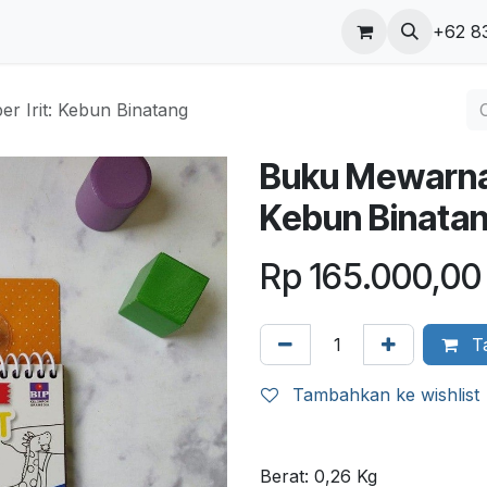
ungi kami
Blog
+62 8
r Irit: Kebun Binatang
Buku Mewarnai 
Kebun Binata
Rp
165.000,00
Ta
Tambahkan ke wishlist
Berat:
0,26
Kg