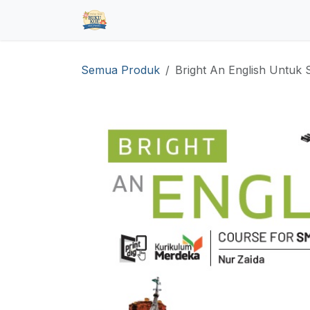
Skip ke Konten
Beranda
Toko
Pre Order
Hub
Semua Produk
Bright An English Untuk