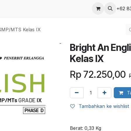
ungi kami
Blog
+62 8
 SMP/MTS Kelas IX
Bright An Eng
Kelas IX
Rp
72.250,00
Ta
Tambahkan ke wishlist
Berat:
0,33
Kg