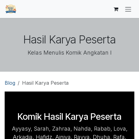
Skip ke Konten
Hasil Karya Peserta
Kelas Menulis Komik Angkatan I
Blog
Hasil Karya Peserta
Komik Hasil Karya Peserta
Ayyasy, Sarah, Zahraa, Nahda, Rabab, Lova,
Arkadia, Hafidz, Ainiya, Rayya, Dhuha, Rafa,